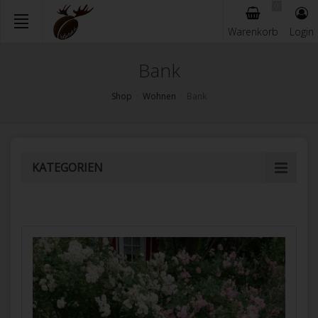
0
Warenkorb
Login
Skip
Bank
to
main
Shop
Wohnen
Bank
content
KATEGORIEN