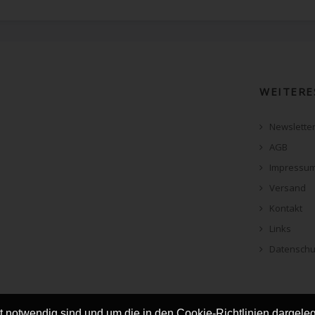
WEITERE
Newslette
AGB
Impressu
Versand
Kontakt
Links
Datenschu
ät notwendig sind und um die in den Cookie-Richtlinien dargel