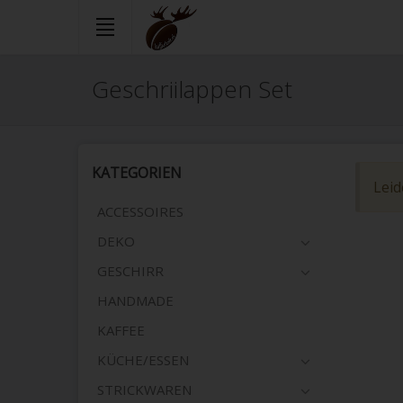
Skip
Geschriilappen Set
to
main
content
KATEGORIEN
Leid
ACCESSOIRES
DEKO
GESCHIRR
HANDMADE
KAFFEE
KÜCHE/ESSEN
STRICKWAREN