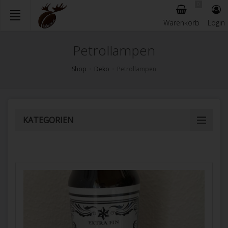
0
Warenkorb
Login
Skip
Petrollampen
to
main
Shop
Deko
Petrollampen
content
KATEGORIEN