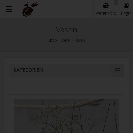
0
Warenkorb
Login
Skip
Vasen
to
main
Shop
Deko
Vasen
content
KATEGORIEN