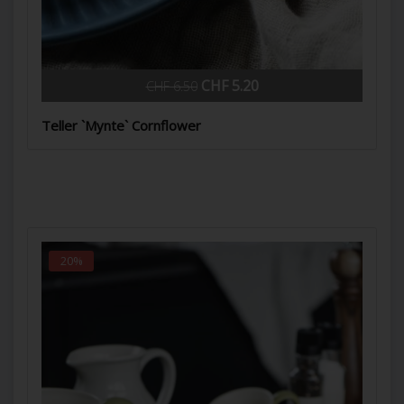
CHF 5.20
CHF 6.50
Teller `Mynte` Cornflower
20%