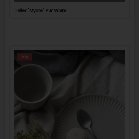
Teller `Mynte` Pur White
20%