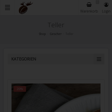
0
Warenkorb
Login
Skip
Teller
to
main
Shop
Geschirr
Teller
content
KATEGORIEN
20%