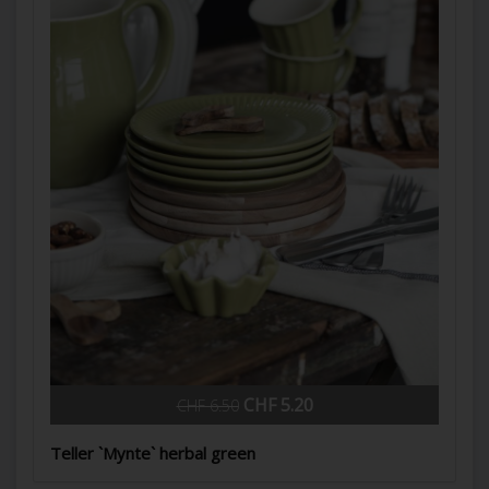
CHF 5.20
CHF 6.50
Teller `Mynte` herbal green